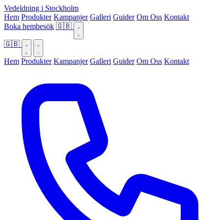
Vedeldning i Stockholm
Hem
Produkter
Kampanjer
Galleri
Guider
Om Oss
Kontakt
Boka hembesök
🇬🇧
🇬🇧
Hem
Produkter
Kampanjer
Galleri
Guider
Om Oss
Kontakt