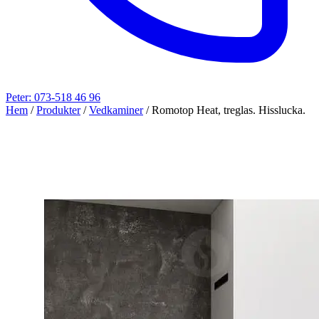
Peter: 073-518 46 96
Hem
/
Produkter
/
Vedkaminer
/
Romotop Heat, treglas. Hisslucka.