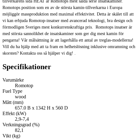
tillverkarens sida HEAT är Romotops mest sålda serie insatskaminer.
Romotops position som en av de största kamin-tillverkarna i Europa
möjliggör massproduktion med maximal effektivitet. Detta är skälet till att
vi kan erbjuda Romotop-insatser med avancerad teknologi, bra design och
förmodligen Sveriges mest konkurrenskraftiga pris. Romotops insatser är
med största sannolikhet de insatskaminer som ger dig mest kamin för
pengarna! Vår målsättning är att lagerhålla ett antal av treglas-modellerna!
Vill du ha hjälp med att ta fram en helhetslösning inklusive omramning och
skorsten? Kontakta oss så hjälper vi dig! .
Specifikationer
Varumärke
Romotop
Fuel Type
wood
Mått (mm)
657.0 B x 1342 H x 560 D
Effekt (kW)
2,9-7,4
Verkningsgrad (%)
82,1
Vikt (kg)