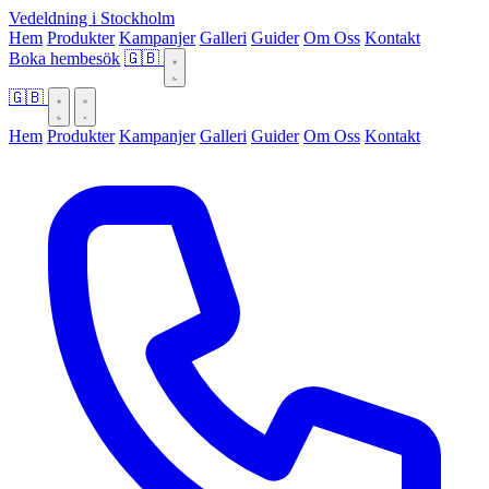
Vedeldning i Stockholm
Hem
Produkter
Kampanjer
Galleri
Guider
Om Oss
Kontakt
Boka hembesök
🇬🇧
🇬🇧
Hem
Produkter
Kampanjer
Galleri
Guider
Om Oss
Kontakt