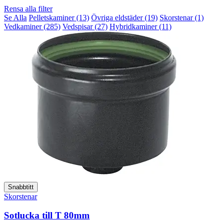
Rensa alla filter
Se Alla
Pelletskaminer (13)
Övriga eldstäder (19)
Skorstenar (1)
Vedkaminer (285)
Vedspisar (27)
Hybridkaminer (11)
Snabbtitt
Skorstenar
Sotlucka till T 80mm