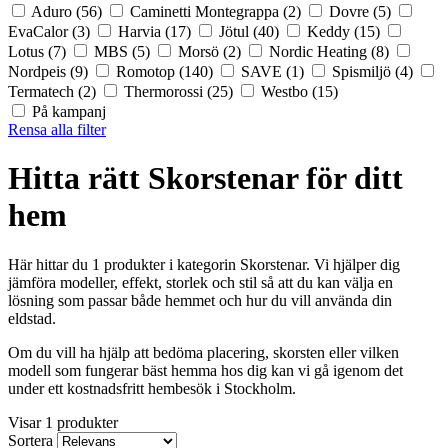
Aduro
(56)
Caminetti Montegrappa
(2)
Dovre
(5)
EvaCalor
(3)
Harvia
(17)
Jötul
(40)
Keddy
(15)
Lotus
(7)
MBS
(5)
Morsö
(2)
Nordic Heating
(8)
Nordpeis
(9)
Romotop
(140)
SAVE
(1)
Spismiljö
(4)
Termatech
(2)
Thermorossi
(25)
Westbo
(15)
På kampanj
Rensa alla filter
Hitta rätt Skorstenar för ditt
hem
Här hittar du 1 produkter i kategorin Skorstenar. Vi hjälper dig
jämföra modeller, effekt, storlek och stil så att du kan välja en
lösning som passar både hemmet och hur du vill använda din
eldstad.
Om du vill ha hjälp att bedöma placering, skorsten eller vilken
modell som fungerar bäst hemma hos dig kan vi gå igenom det
under ett kostnadsfritt hembesök i Stockholm.
Visar 1 produkter
Sortera