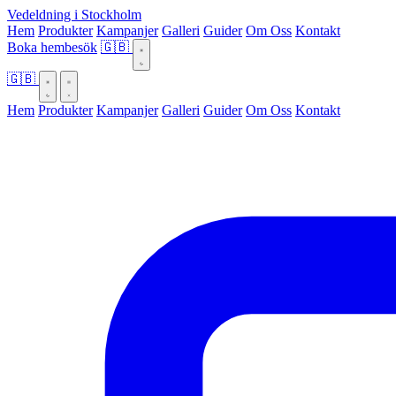
Vedeldning i Stockholm
Hem
Produkter
Kampanjer
Galleri
Guider
Om Oss
Kontakt
Boka hembesök
🇬🇧
🇬🇧
Hem
Produkter
Kampanjer
Galleri
Guider
Om Oss
Kontakt