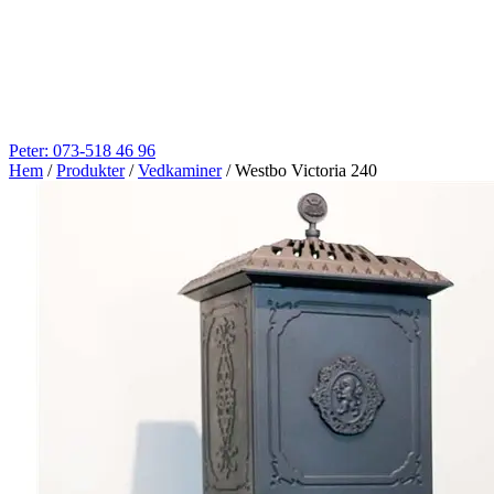
Peter: 073-518 46 96
Hem
/
Produkter
/
Vedkaminer
/
Westbo Victoria 240