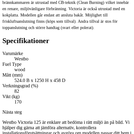
brännkammaren är utrustad med CB-teknik (Clean Burning) vilket innebär
en renare, miljövänligare förbränning. Victoria är också utrustad med en
kokplatta. Modellen går endast att ansluta bakåt. Möjlighet till
friskluftsanslutning finns (köps som tillval). Andra tillval är stos för
toppanslutning och större handtag (svart eller polerat).
Specifikationer
Varumärke
Westbo
Fuel Type
wood
Mått (mm)
524.0 B x 1250 H x 458 D
Verkningsgrad (%)
82
Vikt (kg)
170
Nästa steg
Westbo Victoria 125 är enklare att bedöma i rätt miljö än på bild. Vi
hjälper dig gärna att jämföra alternativ, kontrollera
installationsförutsättningar och avgöra om modellen passar ditt hem i