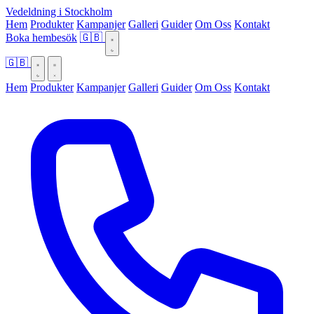
Vedeldning i Stockholm
Hem
Produkter
Kampanjer
Galleri
Guider
Om Oss
Kontakt
Boka hembesök
🇬🇧
🇬🇧
Hem
Produkter
Kampanjer
Galleri
Guider
Om Oss
Kontakt