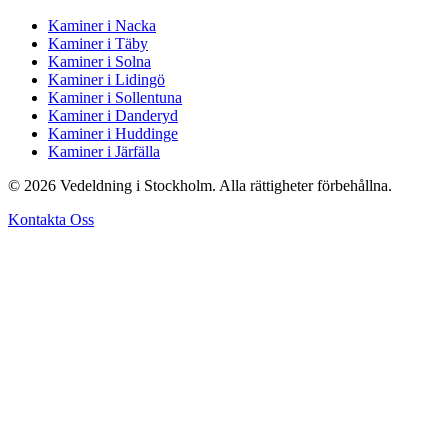
Kaminer i Nacka
Kaminer i Täby
Kaminer i Solna
Kaminer i Lidingö
Kaminer i Sollentuna
Kaminer i Danderyd
Kaminer i Huddinge
Kaminer i Järfälla
© 2026 Vedeldning i Stockholm. Alla rättigheter förbehållna.
Kontakta Oss