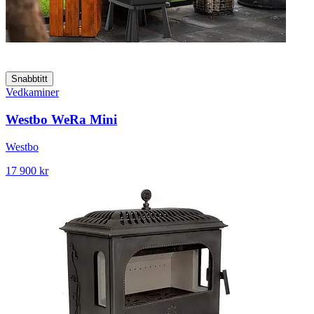
Snabbtitt
Vedkaminer
Westbo WeRa Mini
Westbo
17 900 kr