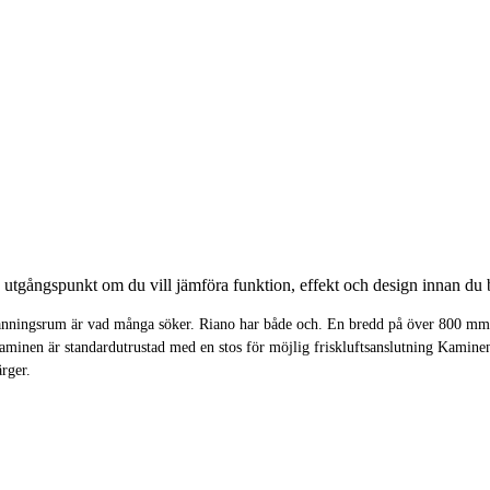
utgångspunkt om du vill jämföra funktion, effekt och design innan du b
nningsrum är vad många söker. Riano har både och. En bredd på över 800 mm gö
Kaminen är standardutrustad med en stos för möjlig friskluftsanslutning Kamine
rger.