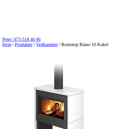
Peter: 073-518 46 96
Hem
/
Produkter
/
Vedkaminer
/
Romotop Riano 10 Kakel