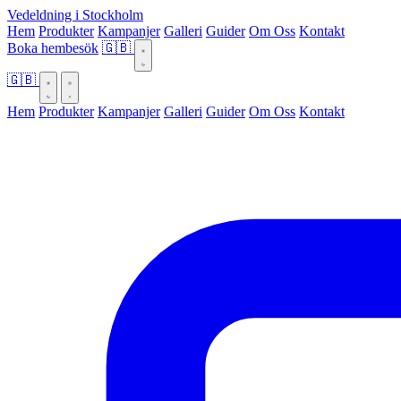
Vedeldning i Stockholm
Hem
Produkter
Kampanjer
Galleri
Guider
Om Oss
Kontakt
Boka hembesök
🇬🇧
🇬🇧
Hem
Produkter
Kampanjer
Galleri
Guider
Om Oss
Kontakt