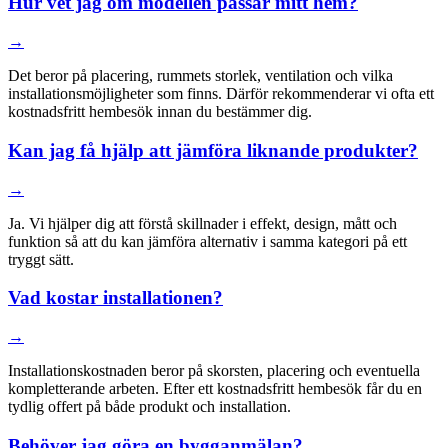
Hur vet jag om modellen passar mitt hem?
→
Det beror på placering, rummets storlek, ventilation och vilka
installationsmöjligheter som finns. Därför rekommenderar vi ofta ett
kostnadsfritt hembesök innan du bestämmer dig.
Kan jag få hjälp att jämföra liknande produkter?
→
Ja. Vi hjälper dig att förstå skillnader i effekt, design, mått och
funktion så att du kan jämföra alternativ i samma kategori på ett
tryggt sätt.
Vad kostar installationen?
→
Installationskostnaden beror på skorsten, placering och eventuella
kompletterande arbeten. Efter ett kostnadsfritt hembesök får du en
tydlig offert på både produkt och installation.
Behöver jag göra en bygganmälan?