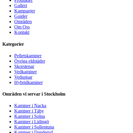
Produkter
Galleri
Kampanjer
Guider
Områden
Om Oss
Kontakt
Kategorier
Pelletskaminer
Övriga eldstäder
Skorstenar
Vedkaminer
Vedspisar
Hybridkaminer
Områden vi servar i Stockholm
Kaminer i Nacka
Kaminer i Täby
Kaminer i Solna
Kaminer i Lidingö
Kaminer i Sollentuna
Kaminer i Danderyd