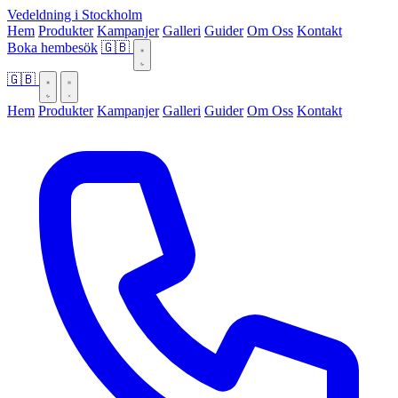
Vedeldning i Stockholm
Hem
Produkter
Kampanjer
Galleri
Guider
Om Oss
Kontakt
Boka hembesök
🇬🇧
🇬🇧
Hem
Produkter
Kampanjer
Galleri
Guider
Om Oss
Kontakt