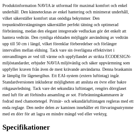
Produktinformation NAVIA är utformad för maximal komfort och enkel
underhåll. Den kännetecknas av enkel hantering och minimerat underhåll,
vilket säkerställer komfort utan onödiga bekymmer. Den
trepunktsdörrstängningen säkerställer perfekt tätning och optimerad
förbränning, medan den elegant integrerade vedluckan gör det enkelt att
hantera vedträn. Den rymliga eldstaden möjliggör användning av vedträn
upp till 50 cm i längd, vilket förenklar förberedelser och förlänger
intervallen mellan eldning. Tack vare sin överlägsna effektivitet i
omvandlingen av ved till värme och uppfyllandet av strikta ECODESIGN-
miljöstandarder, erbjuder NAVIA miljövänlig och säker uppvärmning som
uppfyller kraven från även de mest krävande användarna. Denna braskamin
är lämplig för lågenergihus. Ett EAI-system (extern luftintag) ingår.
Standardversionen inkluderar möjligheten att ansluta en övre eller bakre
rökgasavledning. Tack vare det sekundära luftintaget, rengörs dörrglaset
med luft för att förhindra ansamling av sot. Förbränningskammaren är
fodrad med chamottetegel. Primär- och sekundärluftintagen regleras med ett
enda reglage. Den nedre delen av kaminen innehåller ett förvaringsutrymme
med en dörr för att lagra en mindre mängd ved eller verktyg.
Specifikationer