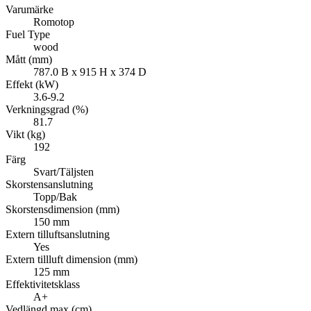
Varumärke
Romotop
Fuel Type
wood
Mått (mm)
787.0 B x 915 H x 374 D
Effekt (kW)
3.6-9.2
Verkningsgrad (%)
81.7
Vikt (kg)
192
Färg
Svart/Täljsten
Skorstensanslutning
Topp/Bak
Skorstensdimension (mm)
150 mm
Extern tilluftsanslutning
Yes
Extern tillluft dimension (mm)
125 mm
Effektivitetsklass
A+
Vedlängd max (cm)