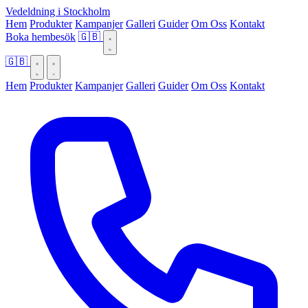
Vedeldning i Stockholm
Hem
Produkter
Kampanjer
Galleri
Guider
Om Oss
Kontakt
Boka hembesök
🇬🇧
🇬🇧
Hem
Produkter
Kampanjer
Galleri
Guider
Om Oss
Kontakt