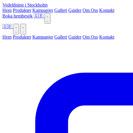
Vedeldning i Stockholm
Hem
Produkter
Kampanjer
Galleri
Guider
Om Oss
Kontakt
Boka hembesök
🇬🇧
🇬🇧
Hem
Produkter
Kampanjer
Galleri
Guider
Om Oss
Kontakt