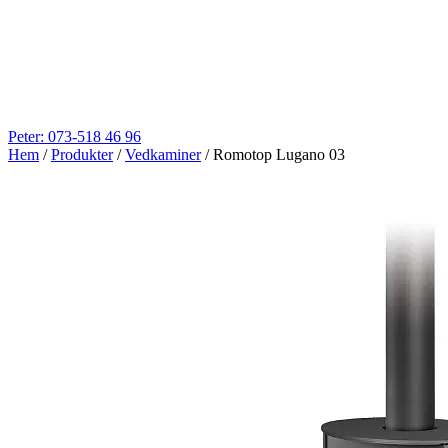
Peter: 073-518 46 96
Hem
/
Produkter
/
Vedkaminer
/
Romotop Lugano 03