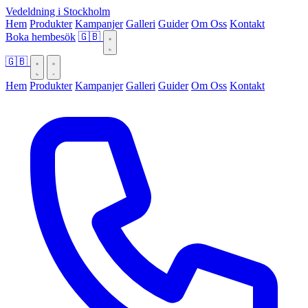
Vedeldning i Stockholm
Hem
Produkter
Kampanjer
Galleri
Guider
Om Oss
Kontakt
Boka hembesök
🇬🇧
🇬🇧
Hem
Produkter
Kampanjer
Galleri
Guider
Om Oss
Kontakt