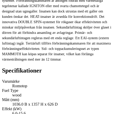
systemet. Förbränningskammaren är antingen fodrad med värmetåliga
tegelstenar kallade IGNITON eller med svarta chamottetegel och är
designad utan ugnsgaller. Insatsen kan dock utrustas med ett galler om
kunden önskar det. HEAT-insatser är avsedda för konvektionsdrift. Det
innovativa DOUBLE SPIN-systemet för rökgaser ökar effektiviteten och
minskar miljöpåverkan från insatsen. Sekundärluftintag sköljer över glaset i
dörren för att förhindra ansamling av avlagringar. Primär- och
sekundärluftintagen regleras med ett enda reglage. Ett EAI-system (extern
luftintag) ingår. Tertiärluft tillförs förbränningskammaren för att maximera
förbränningseffektiviteten. Sid- och toppackumuleringsset av typen
MAMMOTH kan köpas separat för insatser, vilket kan förlänga
värmestrålningen med mer än 12 timmar.
Specifikationer
Varumärke
Romotop
Fuel Type
wood
Mått (mm)
1036.0 B x 1357 H x 626 D
Effekt (kW)
6.0-15.6