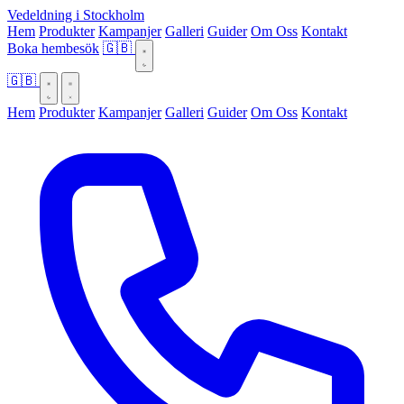
Vedeldning i Stockholm
Hem
Produkter
Kampanjer
Galleri
Guider
Om Oss
Kontakt
Boka hembesök
🇬🇧
🇬🇧
Hem
Produkter
Kampanjer
Galleri
Guider
Om Oss
Kontakt