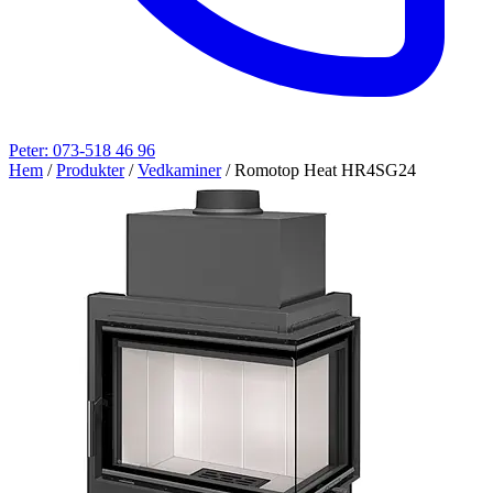
Peter: 073-518 46 96
Hem
/
Produkter
/
Vedkaminer
/
Romotop Heat HR4SG24