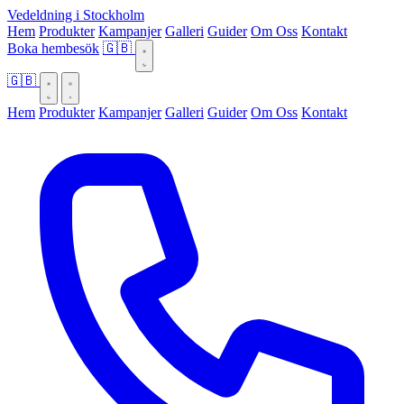
Vedeldning i Stockholm
Hem
Produkter
Kampanjer
Galleri
Guider
Om Oss
Kontakt
Boka hembesök
🇬🇧
🇬🇧
Hem
Produkter
Kampanjer
Galleri
Guider
Om Oss
Kontakt