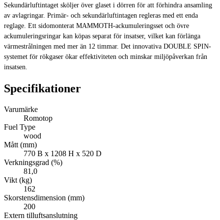
Sekundärluftintaget sköljer över glaset i dörren för att förhindra ansamling
av avlagringar. Primär- och sekundärluftintagen regleras med ett enda
reglage. Ett sidomonterat MAMMOTH-ackumuleringsset och övre
ackumuleringsringar kan köpas separat för insatser, vilket kan förlänga
värmestrålningen med mer än 12 timmar. Det innovativa DOUBLE SPIN-
systemet för rökgaser ökar effektiviteten och minskar miljöpåverkan från
insatsen.
Specifikationer
Varumärke
Romotop
Fuel Type
wood
Mått (mm)
770 B x 1208 H x 520 D
Verkningsgrad (%)
81,0
Vikt (kg)
162
Skorstensdimension (mm)
200
Extern tilluftsanslutning