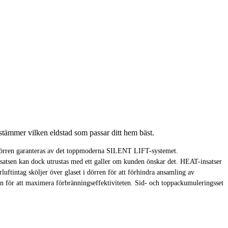
tämmer vilken eldstad som passar ditt hem bäst.
yftdörren garanteras av det toppmoderna SILENT LIFT-systemet.
satsen kan dock utrustas med ett galler om kunden önskar det. HEAT-insatser
ftintag sköljer över glaset i dörren för att förhindra ansamling av
ren för att maximera förbränningseffektiviteten. Sid- och toppackumuleringsset