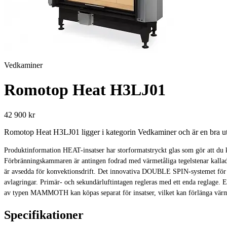
Vedkaminer
Romotop Heat H3LJ01
42 900 kr
Romotop Heat H3LJ01 ligger i kategorin Vedkaminer och är en bra utg
Produktinformation HEAT-insatser har storformatstryckt glas som gör att du k
Förbränningskammaren är antingen fodrad med värmetåliga tegelstenar kallad
är avsedda för konvektionsdrift. Det innovativa DOUBLE SPIN-systemet för rök
avlagringar. Primär- och sekundärluftintagen regleras med ett enda reglage. E
av typen MAMMOTH kan köpas separat för insatser, vilket kan förlänga vär
Specifikationer