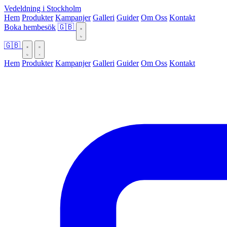
Vedeldning i Stockholm
Hem
Produkter
Kampanjer
Galleri
Guider
Om Oss
Kontakt
Boka hembesök
🇬🇧
🇬🇧
Hem
Produkter
Kampanjer
Galleri
Guider
Om Oss
Kontakt