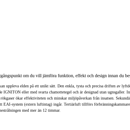
ångspunkt om du vill jämföra funktion, effekt och design innan du bes
an uppleva elden på ett unikt sätt. Den enkla, tysta och precisa driften av l
e IGNITON eller med svarta chamottetegel och är designad utan ugnsgaller. In
gaser ökar effektiviteten och minskar miljöpåverkan från insatsen. Sekundärlu
tt EAI-system (extern luftintag) ingår. Tertiärluft tillförs förbränningskamma
mestrålningen med mer än 12 timmar.