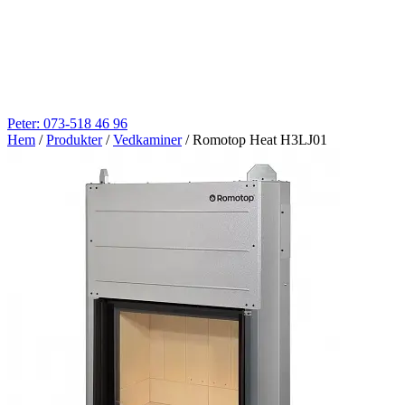
Peter: 073-518 46 96
Hem
/
Produkter
/
Vedkaminer
/
Romotop Heat H3LJ01