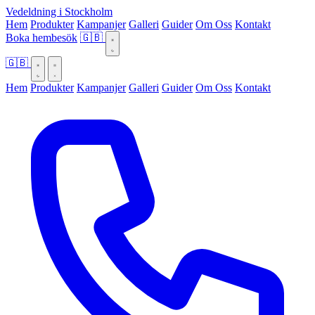
Vedeldning i Stockholm
Hem
Produkter
Kampanjer
Galleri
Guider
Om Oss
Kontakt
Boka hembesök
🇬🇧
🇬🇧
Hem
Produkter
Kampanjer
Galleri
Guider
Om Oss
Kontakt