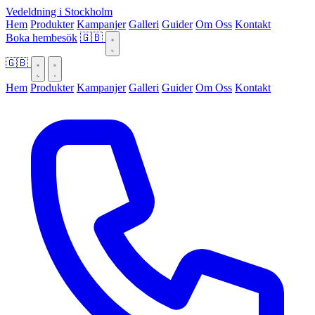
Vedeldning i Stockholm
Hem
Produkter
Kampanjer
Galleri
Guider
Om Oss
Kontakt
Boka hembesök
🇬🇧
🇬🇧
Hem
Produkter
Kampanjer
Galleri
Guider
Om Oss
Kontakt