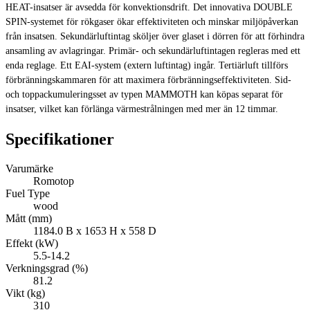
HEAT-insatser är avsedda för konvektionsdrift. Det innovativa DOUBLE
SPIN-systemet för rökgaser ökar effektiviteten och minskar miljöpåverkan
från insatsen. Sekundärluftintag sköljer över glaset i dörren för att förhindra
ansamling av avlagringar. Primär- och sekundärluftintagen regleras med ett
enda reglage. Ett EAI-system (extern luftintag) ingår. Tertiärluft tillförs
förbränningskammaren för att maximera förbränningseffektiviteten. Sid-
och toppackumuleringsset av typen MAMMOTH kan köpas separat för
insatser, vilket kan förlänga värmestrålningen med mer än 12 timmar.
Specifikationer
Varumärke
Romotop
Fuel Type
wood
Mått (mm)
1184.0 B x 1653 H x 558 D
Effekt (kW)
5.5-14.2
Verkningsgrad (%)
81.2
Vikt (kg)
310