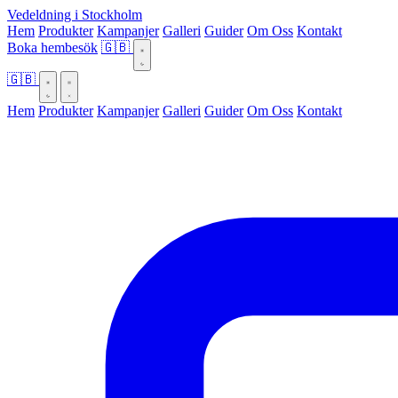
Vedeldning i Stockholm
Hem
Produkter
Kampanjer
Galleri
Guider
Om Oss
Kontakt
Boka hembesök
🇬🇧
🇬🇧
Hem
Produkter
Kampanjer
Galleri
Guider
Om Oss
Kontakt