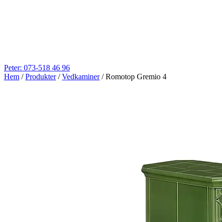
Peter: 073-518 46 96
Hem
/
Produkter
/
Vedkaminer
/
Romotop Gremio 4