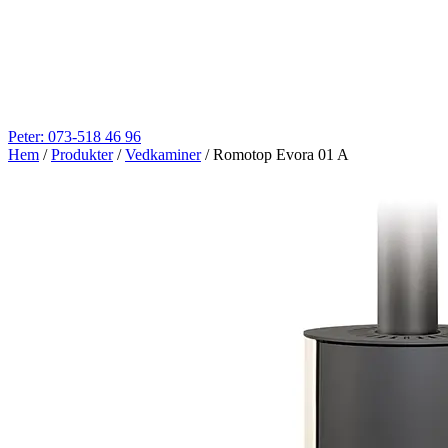
Peter: 073-518 46 96
Hem
/
Produkter
/
Vedkaminer
/
Romotop Evora 01 A