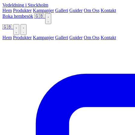
Vedeldning i Stockholm
Hem
Produkter
Kampanjer
Galleri
Guider
Om Oss
Kontakt
Boka hembesök
🇬🇧
🇬🇧
Hem
Produkter
Kampanjer
Galleri
Guider
Om Oss
Kontakt