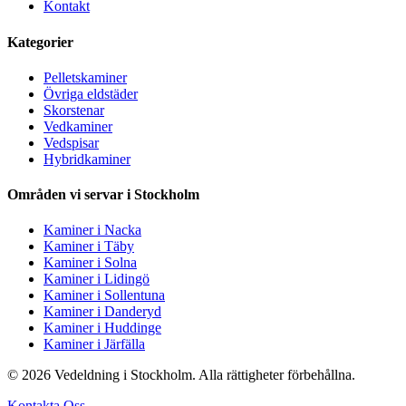
Kontakt
Kategorier
Pelletskaminer
Övriga eldstäder
Skorstenar
Vedkaminer
Vedspisar
Hybridkaminer
Områden vi servar i Stockholm
Kaminer i Nacka
Kaminer i Täby
Kaminer i Solna
Kaminer i Lidingö
Kaminer i Sollentuna
Kaminer i Danderyd
Kaminer i Huddinge
Kaminer i Järfälla
© 2026 Vedeldning i Stockholm. Alla rättigheter förbehållna.
Kontakta Oss