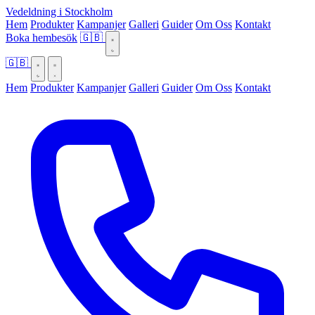
Vedeldning i Stockholm
Hem
Produkter
Kampanjer
Galleri
Guider
Om Oss
Kontakt
Boka hembesök
🇬🇧
🇬🇧
Hem
Produkter
Kampanjer
Galleri
Guider
Om Oss
Kontakt