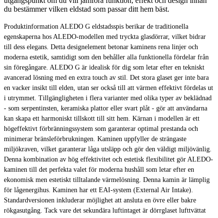
utgångspunkt om du vill jämföra funktion, effekt och design innan
du bestämmer vilken eldstad som passar ditt hem bäst.
Produktinformation ALEDO G eldstadsspis berikar de traditionella
egenskaperna hos ALEDO-modellen med tryckta glasdörrar, vilket bidrar
till dess elegans. Detta designelement betonar kaminens rena linjer och
moderna estetik, samtidigt som den behåller alla funktionella fördelar från
sin föregångare. ALEDO G är idealisk för dig som letar efter en tekniskt
avancerad lösning med en extra touch av stil. Det stora glaset ger inte bara
en vacker insikt till elden, utan ser också till att värmen effektivt fördelas ut
i utrymmet. Tillgängligheten i flera varianter med olika typer av beklädnad
- som serpentinsten, keramiska plattor eller svart plåt - gör att användarna
kan skapa ett harmoniskt tillskott till sitt hem. Kärnan i modellen är ett
högeffektivt förbränningssystem som garanterar optimal prestanda och
minimerar bränsleförbrukningen. Kaminen uppfyller de strängaste
miljökraven, vilket garanterar låga utsläpp och gör den väldigt miljövänlig.
Denna kombination av hög effektivitet och estetisk flexibilitet gör ALEDO-
kaminen till det perfekta valet för moderna hushåll som letar efter en
ekonomisk men estetiskt tilltalande värmelösning. Denna kamin är lämplig
för lågenergihus. Kaminen har ett EAI-system (External Air Intake).
Standardversionen inkluderar möjlighet att ansluta en övre eller bakre
rökgasutgång. Tack vare det sekundära luftintaget är dörrglaset lufttvättat