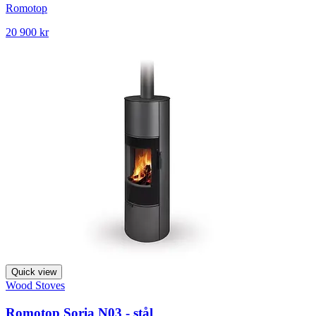
Romotop
20 900 kr
Quick view
Wood Stoves
Romotop Soria N03 - stål