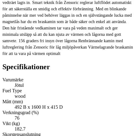
vedträet lagts in. Smart teknik från Zensoric reglerar luftflödet automatiskt
för att säkerställa en smidig och effektiv förbränning. Med en blinkande
påminnelse när mer ved behöver läggas in och en självstängande lucka med
magnetlås har du en braskamin som är både säker och enkel att använda.
Den här fristående vedkaminen tar vara på veden maximalt och ger
minimala utsläpp så att du kan njuta av värmen och lågorna med gott
samvete. 156 graders fri insyn över lågorna Renbrännande kamin med
luftreglering från Zensoric för låg miljöpåverkan Värmelagrande braskamin
för att ta vara på värmen optimalt
Specifikationer
Varumärke
Jötul
Fuel Type
wood
Mått (mm)
492 B x 1600 H x 415 D
Verkningsgrad (%)
76
Vikt (kg)
182.7
Skorstensanslutning