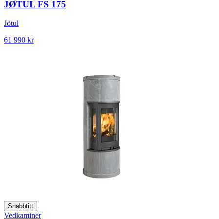
JØTUL FS 175
Jötul
61 990 kr
Snabbtitt
Vedkaminer