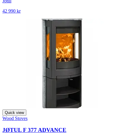
Jötul
42 990 kr
Quick view
Wood Stoves
JØTUL F 377 ADVANCE