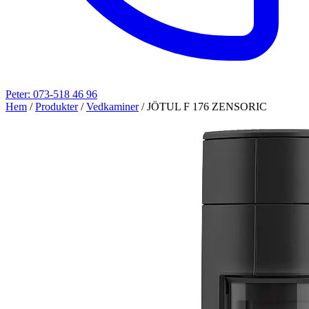
Peter: 073-518 46 96
Hem
/
Produkter
/
Vedkaminer
/
JÖTUL F 176 ZENSORIC