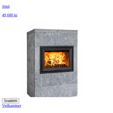
Jötul
49 680 kr
Snabbtitt
Vedkaminer