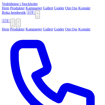
Vedeldning i Stockholm
Hem
Produkter
Kampanjer
Galleri
Guider
Om Oss
Kontakt
Boka hembesök
🇬🇧
🇬🇧
Hem
Produkter
Kampanjer
Galleri
Guider
Om Oss
Kontakt