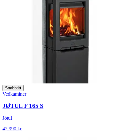
Snabbtitt
Vedkaminer
JØTUL F 165 S
Jötul
42 990 kr