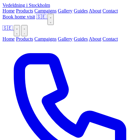
Vedeldning i Stockholm
Home
Products
Campaigns
Gallery
Guides
About
Contact
Book home visit
🇸🇪
🇸🇪
Home
Products
Campaigns
Gallery
Guides
About
Contact