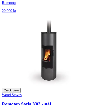
Romotop
20 900 kr
Quick view
Wood Stoves
Romotop Soria N03 - stål