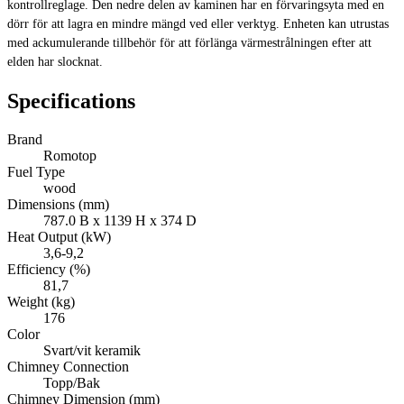
kontrollreglage. Den nedre delen av kaminen har en förvaringsyta med en
dörr för att lagra en mindre mängd ved eller verktyg. Enheten kan utrustas
med ackumulerande tillbehör för att förlänga värmestrålningen efter att
elden har slocknat.
Specifications
Brand
Romotop
Fuel Type
wood
Dimensions (mm)
787.0 B x 1139 H x 374 D
Heat Output (kW)
3,6-9,2
Efficiency (%)
81,7
Weight (kg)
176
Color
Svart/vit keramik
Chimney Connection
Topp/Bak
Chimney Dimension (mm)