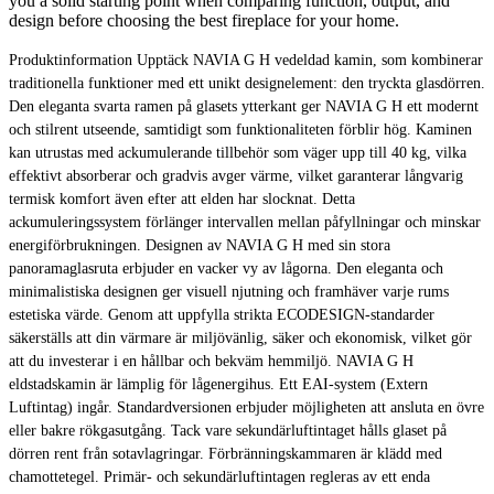
you a solid starting point when comparing function, output, and
design before choosing the best fireplace for your home.
Produktinformation Upptäck NAVIA G H vedeldad kamin, som kombinerar
traditionella funktioner med ett unikt designelement: den tryckta glasdörren.
Den eleganta svarta ramen på glasets ytterkant ger NAVIA G H ett modernt
och stilrent utseende, samtidigt som funktionaliteten förblir hög. Kaminen
kan utrustas med ackumulerande tillbehör som väger upp till 40 kg, vilka
effektivt absorberar och gradvis avger värme, vilket garanterar långvarig
termisk komfort även efter att elden har slocknat. Detta
ackumuleringssystem förlänger intervallen mellan påfyllningar och minskar
energiförbrukningen. Designen av NAVIA G H med sin stora
panoramaglasruta erbjuder en vacker vy av lågorna. Den eleganta och
minimalistiska designen ger visuell njutning och framhäver varje rums
estetiska värde. Genom att uppfylla strikta ECODESIGN-standarder
säkerställs att din värmare är miljövänlig, säker och ekonomisk, vilket gör
att du investerar i en hållbar och bekväm hemmiljö. NAVIA G H
eldstadskamin är lämplig för lågenergihus. Ett EAI-system (Extern
Luftintag) ingår. Standardversionen erbjuder möjligheten att ansluta en övre
eller bakre rökgasutgång. Tack vare sekundärluftintaget hålls glaset på
dörren rent från sotavlagringar. Förbränningskammaren är klädd med
chamottetegel. Primär- och sekundärluftintagen regleras av ett enda