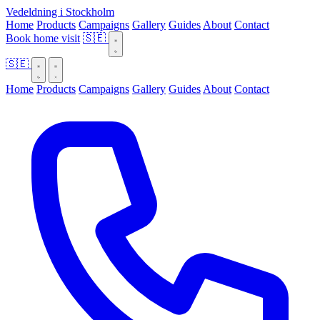
Vedeldning i Stockholm
Home
Products
Campaigns
Gallery
Guides
About
Contact
Book home visit
🇸🇪
🇸🇪
Home
Products
Campaigns
Gallery
Guides
About
Contact