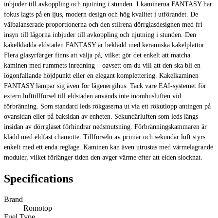
inbjuder till avkoppling och njutning i stunden. I kaminerna FANTASY har
fokus lagts på en ljus, modern design och hög kvalitet i utförandet. De
välbalanserade proportionerna och den stilrena dörrglasdesignen med fri
insyn till lågorna inbjuder till avkoppling och njutning i stunden. Den
kakelklädda eldstaden FANTASY är beklädd med keramiska kakelplattor.
Flera glasyrfärger finns att välja på, vilket gör det enkelt att matcha
kaminen med rummets inredning – oavsett om du vill att den ska bli en
iögonfallande höjdpunkt eller en elegant komplettering. Kakelkaminen
FANTASY lämpar sig även för lågenergihus. Tack vare EAI-systemet för
extern lufttillförsel till eldstaden används inte inomhusluften vid
förbränning. Som standard leds rökgaserna ut via ett rökutlopp antingen på
ovansidan eller på baksidan av enheten. Sekundärluften som leds längs
insidan av dörrglaset förhindrar nedsmutsning. Förbränningskammaren är
klädd med eldfast chamotte. Tillförseln av primär och sekundär luft styrs
enkelt med ett enda reglage. Kaminen kan även utrustas med värmelagrande
moduler, vilket förlänger tiden den avger värme efter att elden slocknat.
Specifications
Brand
Romotop
Fuel Type