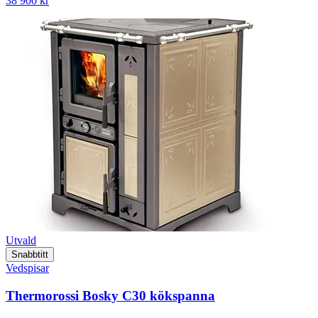
38 900 kr
Utvald
Snabbtitt
Vedspisar
Thermorossi Bosky C30 kökspanna