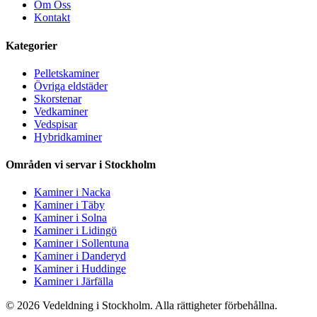
Om Oss
Kontakt
Kategorier
Pelletskaminer
Övriga eldstäder
Skorstenar
Vedkaminer
Vedspisar
Hybridkaminer
Områden vi servar i Stockholm
Kaminer i Nacka
Kaminer i Täby
Kaminer i Solna
Kaminer i Lidingö
Kaminer i Sollentuna
Kaminer i Danderyd
Kaminer i Huddinge
Kaminer i Järfälla
© 2026 Vedeldning i Stockholm. Alla rättigheter förbehållna.