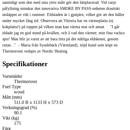
samtidigt som den med sina yttre mått gör den lättplacerad. Vid varje
påfyllning minskar den innovativa SMOKE BY PASS-enheten drastiskt
utsläppet av rök i rummet. Eldstaden är i gjutjärn, vilket gör att den håller
under mycket lång tid. Observera att Vittoria har en värmeplatta (ej
kokplatta!) på toppen på vilken man kan värma mat och annat. "I går
eldade jag en god stund på kvällen, och å vad den värmer, min fina vackra
spis! Man blir ju varm av att bara titta på det ståtliga eldskenet, genom
rutan..." - Maria från Sysslebäck (Värmland), nöjd kund som köpt en
Thermorossi vedspis av Nordic Heating
Specifikationer
Varumärke
Thermorossi
Fuel Type
wood
Mått (mm)
511.0 B x 1133 H x 573 D
Verkningsgrad (%)
90.1
Vikt (kg)
175
Färg