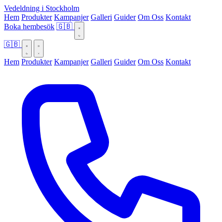
Vedeldning i Stockholm
Hem
Produkter
Kampanjer
Galleri
Guider
Om Oss
Kontakt
Boka hembesök
🇬🇧
🇬🇧
Hem
Produkter
Kampanjer
Galleri
Guider
Om Oss
Kontakt