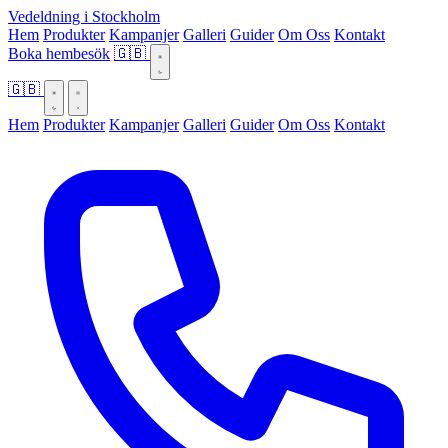
Vedeldning i Stockholm
Hem
Produkter
Kampanjer
Galleri
Guider
Om Oss
Kontakt
Boka hembesök
🇬🇧
🇬🇧
Hem
Produkter
Kampanjer
Galleri
Guider
Om Oss
Kontakt