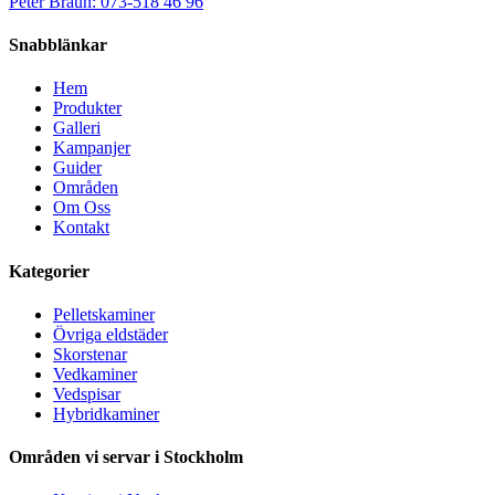
Peter Braun: 073-518 46 96
Snabblänkar
Hem
Produkter
Galleri
Kampanjer
Guider
Områden
Om Oss
Kontakt
Kategorier
Pelletskaminer
Övriga eldstäder
Skorstenar
Vedkaminer
Vedspisar
Hybridkaminer
Områden vi servar i Stockholm