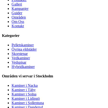
Galleri
Kampanjer
Guider
Områden
Om Oss
Kontakt
Kategorier
Pelletskaminer
Övriga eldstäder
Skorstenar
Vedkaminer
Vedspisar
Hybridkaminer
Områden vi servar i Stockholm
Kaminer i Nacka
Kaminer i Täby
Kaminer i Solna
Kaminer i Lidingö
Kaminer i Sollentuna
Kaminer i Danderyd