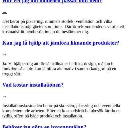
Hur vet jag om modellen passar mitt hem?
→
Det beror på placering, rummets storlek, ventilation och vilka
installationsmöjligheter som finns. Därför rekommenderar vi ofta ett
kostnadsfritt hembesök innan du bestämmer dig.
Kan jag få hjälp att jämföra liknande produkter?
→
Ja. Vi hjälper dig att förstå skillnader i effekt, design, mått och
funktion så att du kan jämföra alternativ i samma kategori på ett
tryggt sätt.
Vad kostar installationen?
→
Installationskostnaden beror på skorsten, placering och eventuella
kompletterande arbeten. Efter ett kostnadsfritt hembesök får du en
tydlig offert på både produkt och installation.
Behöver jag göra en bygganmälan?