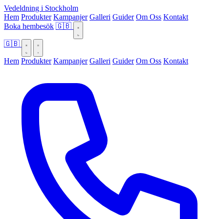
Vedeldning i Stockholm
Hem
Produkter
Kampanjer
Galleri
Guider
Om Oss
Kontakt
Boka hembesök
🇬🇧
🇬🇧
Hem
Produkter
Kampanjer
Galleri
Guider
Om Oss
Kontakt