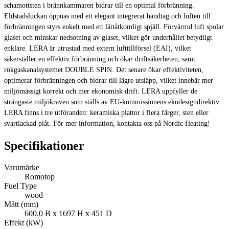
schamottsten i brännkammaren bidrar till en optimal förbränning.
Eldstadsluckan öppnas med ett elegant integrerat handtag och luften till
förbränningen styrs enkelt med ett lättåtkomligt spjäll. Förvärmd luft spolar
glaset och minskar nedsotning av glaset, vilket gör underhållet betydligt
enklare. LERA är utrustad med extern lufttillförsel (EAI), vilket
säkerställer en effektiv förbränning och ökar driftsäkerheten, samt
rökgaskanalsystemet DOUBLE SPIN. Det senare ökar effektiviteten,
optimerar förbränningen och bidrar till lägre utsläpp, vilket innebär mer
miljömässigt korrekt och mer ekonomisk drift. LERA uppfyller de
strängaste miljökraven som ställs av EU-kommissionens ekodesigndirektiv.
LERA finns i tre utföranden: keramiska plattor i flera färger, sten eller
svartlackad plåt. För mer information, kontakta oss på Nordic Heating!
Specifikationer
Varumärke
Romotop
Fuel Type
wood
Mått (mm)
600.0 B x 1697 H x 451 D
Effekt (kW)