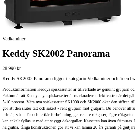
Vedkaminer
Keddy SK2002 Panorama
28 990 kr
Keddy SK2002 Panorama ligger i kategorin Vedkaminer och är en bra u
Produktinformation Keddys spiskassetter är tillverkade av genuint gjutjärn oc
Faktum är att Keddys nya spiskassetter är marknadens effektivaste när de
5-10 procent. Våra nya spiskassetter SK1000 och SK2000 ökar den siffran ti
gör att den sluter tätt och säkert - rent gjutjärn mot gjutjärn. Du behöver 
primär, sekundär och tertiär förbränning, ger renare rökgaser, lägre rökgast
kan enkelt fyllas ut med ett snyggt dekorgaller. Kassetten kan även fr
helgjutna, tåliga konstruktionen gör att vi kan lämna 20 års garanti på gjutjär