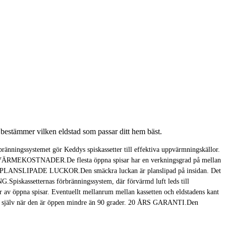
bestämmer vilken eldstad som passar ditt hem bäst.
rbränningssystemet gör Keddys spiskassetter till effektiva uppvärmningskällor.
INA VÄRMEKOSTNADER.De flesta öppna spisar har en verkningsgrad på mellan
 spis. PLANSLIPADE LUCKOR.Den smäckra luckan är planslipad på insidan. Det
G.Spiskassetternas förbränningssystem, där förvärmd luft leds till
r av öppna spisar. Eventuellt mellanrum mellan kassetten och eldstadens kant
 själv när den är öppen mindre än 90 grader. 20 ÅRS GARANTI.Den