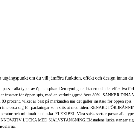
tgångspunkt om du vill jämföra funktion, effekt och design innan du 
h passar alla typer av öppna spisar. Den rymliga eldstaden och det effektiva fö
t gäller insatser för öppen spis, med en verkningsgrad över 80%. SÄNKER D
ll 83 procent, vilket är bäst på marknaden när det gäller insatser för öppen
alltså inte oroa dig för packningar som slits ut med tiden. RENARE FÖRBRÄNNIN
emperatur och minimalt med aska. FLEXIBEL.Våra spiskassetter passar alla type
imuras. INNOVATIV LUCKA MED SJÄLVSTÄNGNING.Eldstadens lucka stänger sig
nsdelarna.