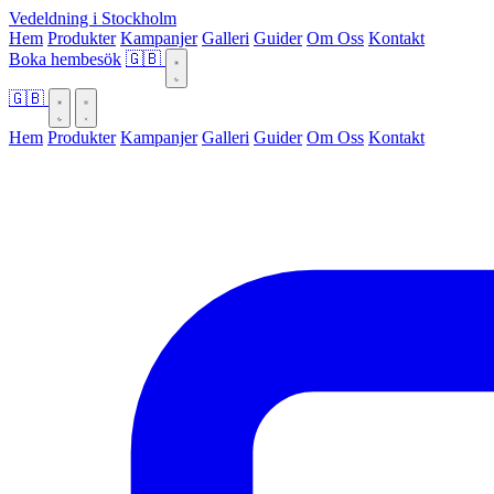
Vedeldning i Stockholm
Hem
Produkter
Kampanjer
Galleri
Guider
Om Oss
Kontakt
Boka hembesök
🇬🇧
🇬🇧
Hem
Produkter
Kampanjer
Galleri
Guider
Om Oss
Kontakt