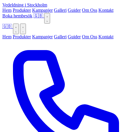
Vedeldning i Stockholm
Hem
Produkter
Kampanjer
Galleri
Guider
Om Oss
Kontakt
Boka hembesök
🇬🇧
🇬🇧
Hem
Produkter
Kampanjer
Galleri
Guider
Om Oss
Kontakt