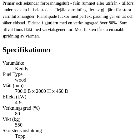
Primär och sekundär förbränningsluft - från rummet eller utifrån - tillförs
under sockeln in i eldstaden. Rejäla varmluftsgaller av gjutjärn för stora
varmluftsmängder. Planslipade luckor med perfekt passning ger en tät och
säker eldstad. Eldstad i gjutjärn med en verkningsgrad över 80%. Som
tillval finns fläkt med varvtalsgenerator. Med fläkten får du en snabb
spridning av värmen.
Specifikationer
Varumärke
Keddy
Fuel Type
wood
Mått (mm)
700.0 B x 2000 H x 460 D
Effekt (kW)
4-9
Verkningsgrad (%)
80
Vikt (kg)
550
Skorstensanslutning
Topp