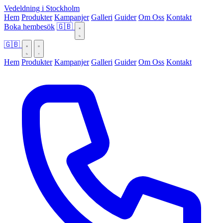
Vedeldning i Stockholm
Hem
Produkter
Kampanjer
Galleri
Guider
Om Oss
Kontakt
Boka hembesök
🇬🇧
🇬🇧
Hem
Produkter
Kampanjer
Galleri
Guider
Om Oss
Kontakt