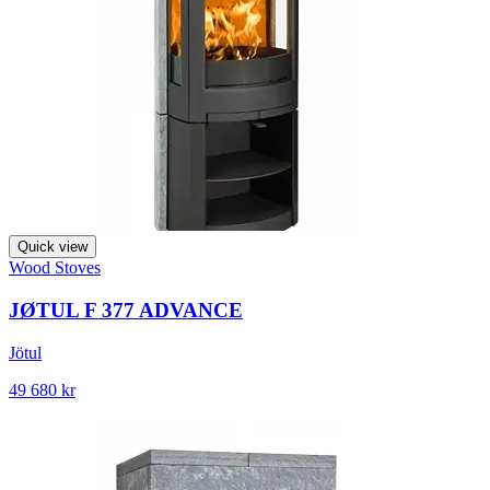
Quick view
Wood Stoves
JØTUL F 377 ADVANCE
Jötul
49 680 kr