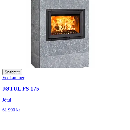
Snabbtitt
Vedkaminer
JØTUL FS 175
Jötul
61 990 kr