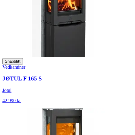
Snabbtitt
Vedkaminer
JØTUL F 165 S
Jötul
42 990 kr