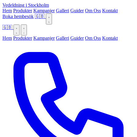
Vedeldning i Stockholm
Hem
Produkter
Kampanjer
Galleri
Guider
Om Oss
Kontakt
Boka hembesök
🇬🇧
🇬🇧
Hem
Produkter
Kampanjer
Galleri
Guider
Om Oss
Kontakt