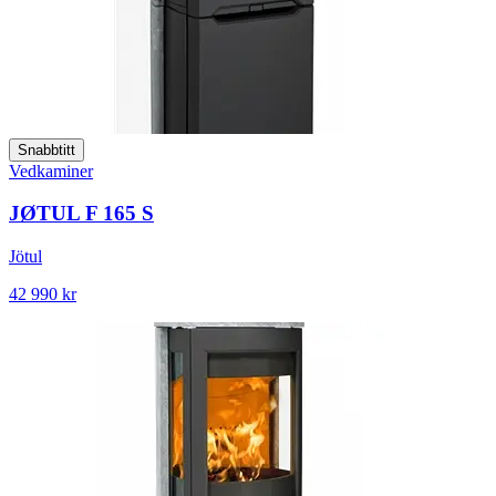
Snabbtitt
Vedkaminer
JØTUL F 165 S
Jötul
42 990 kr