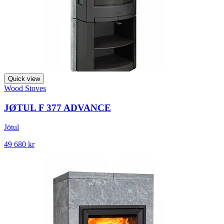
Quick view
Wood Stoves
JØTUL F 377 ADVANCE
Jötul
49 680 kr