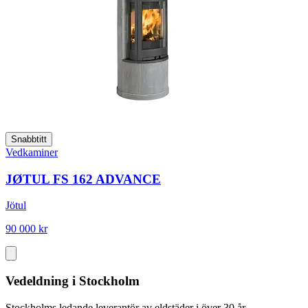
Snabbtitt
Vedkaminer
JØTUL FS 162 ADVANCE
Jötul
90 000 kr
Vedeldning i Stockholm
Stockholms ledande leverantör av eldstäder i över 30 år.