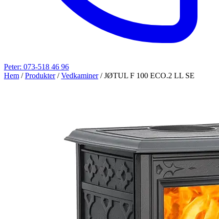
Peter: 073-518 46 96
Hem
/
Produkter
/
Vedkaminer
/
JØTUL F 100 ECO.2 LL SE