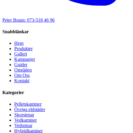
Peter Braun: 073-518 46 96
Snabblänkar
Hem
Produkter
Galleri
Kampanjer
Guider
Områden
Om Oss
Kontakt
Kategorier
Pelletskaminer
Övriga eldstäder
Skorstenar
Vedkaminer
Vedspisar
Hybridkaminer