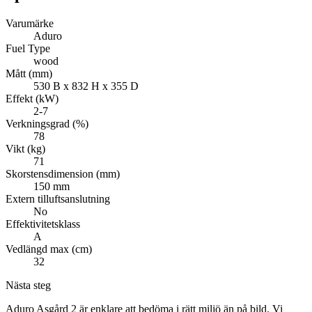
Varumärke
Aduro
Fuel Type
wood
Mått (mm)
530 B x 832 H x 355 D
Effekt (kW)
2-7
Verkningsgrad (%)
78
Vikt (kg)
71
Skorstensdimension (mm)
150 mm
Extern tilluftsanslutning
No
Effektivitetsklass
A
Vedlängd max (cm)
32
Nästa steg
Aduro Asgård 2 är enklare att bedöma i rätt miljö än på bild. Vi