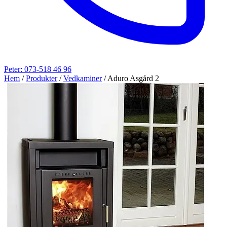
Peter: 073-518 46 96
Hem
/
Produkter
/
Vedkaminer
/
Aduro Asgård 2