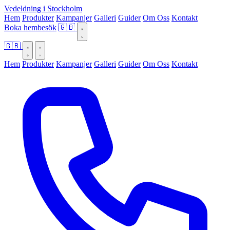
Vedeldning i Stockholm
Hem
Produkter
Kampanjer
Galleri
Guider
Om Oss
Kontakt
Boka hembesök
🇬🇧
🇬🇧
Hem
Produkter
Kampanjer
Galleri
Guider
Om Oss
Kontakt