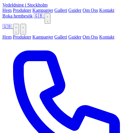
Vedeldning i Stockholm
Hem
Produkter
Kampanjer
Galleri
Guider
Om Oss
Kontakt
Boka hembesök
🇬🇧
🇬🇧
Hem
Produkter
Kampanjer
Galleri
Guider
Om Oss
Kontakt