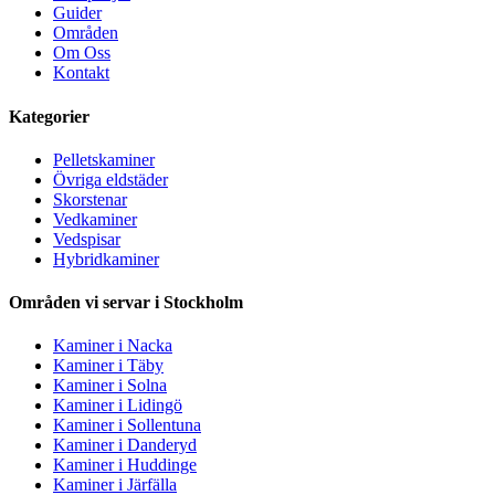
Guider
Områden
Om Oss
Kontakt
Kategorier
Pelletskaminer
Övriga eldstäder
Skorstenar
Vedkaminer
Vedspisar
Hybridkaminer
Områden vi servar i Stockholm
Kaminer i Nacka
Kaminer i Täby
Kaminer i Solna
Kaminer i Lidingö
Kaminer i Sollentuna
Kaminer i Danderyd
Kaminer i Huddinge
Kaminer i Järfälla