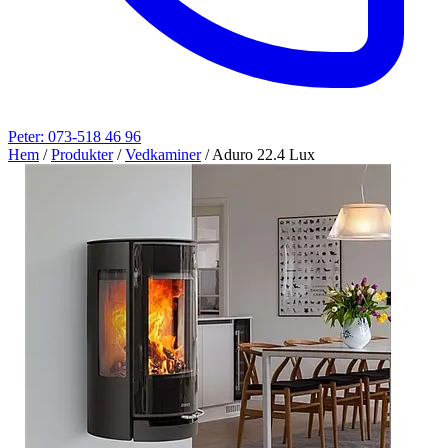
Peter: 073-518 46 96
Hem
/
Produkter
/
Vedkaminer
/
Aduro 22.4 Lux