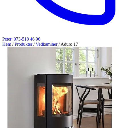
Peter: 073-518 46 96
Hem
/
Produkter
/
Vedkaminer
/
Aduro 17