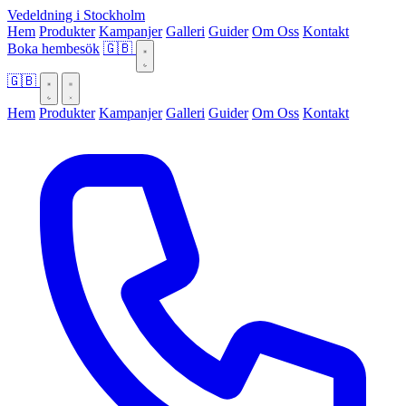
Vedeldning i Stockholm
Hem
Produkter
Kampanjer
Galleri
Guider
Om Oss
Kontakt
Boka hembesök
🇬🇧
🇬🇧
Hem
Produkter
Kampanjer
Galleri
Guider
Om Oss
Kontakt