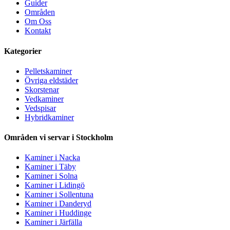
Guider
Områden
Om Oss
Kontakt
Kategorier
Pelletskaminer
Övriga eldstäder
Skorstenar
Vedkaminer
Vedspisar
Hybridkaminer
Områden vi servar i Stockholm
Kaminer i Nacka
Kaminer i Täby
Kaminer i Solna
Kaminer i Lidingö
Kaminer i Sollentuna
Kaminer i Danderyd
Kaminer i Huddinge
Kaminer i Järfälla