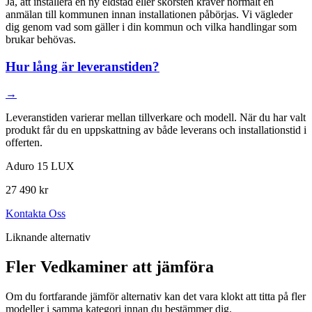
Ja, att installera en ny eldstad eller skorsten kräver normalt en
anmälan till kommunen innan installationen påbörjas. Vi vägleder
dig genom vad som gäller i din kommun och vilka handlingar som
brukar behövas.
Hur lång är leveranstiden?
→
Leveranstiden varierar mellan tillverkare och modell. När du har valt
produkt får du en uppskattning av både leverans och installationstid i
offerten.
Aduro 15 LUX
27 490 kr
Kontakta Oss
Liknande alternativ
Fler Vedkaminer att jämföra
Om du fortfarande jämför alternativ kan det vara klokt att titta på fler
modeller i samma kategori innan du bestämmer dig.