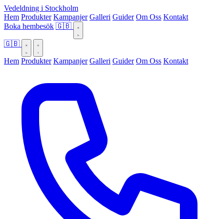
Vedeldning i Stockholm
Hem
Produkter
Kampanjer
Galleri
Guider
Om Oss
Kontakt
Boka hembesök
🇬🇧
🇬🇧
Hem
Produkter
Kampanjer
Galleri
Guider
Om Oss
Kontakt