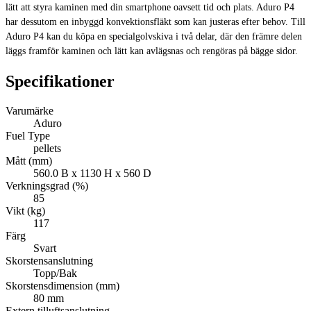
lätt att styra kaminen med din smartphone oavsett tid och plats. Aduro P4
har dessutom en inbyggd konvektionsfläkt som kan justeras efter behov. Till
Aduro P4 kan du köpa en specialgolvskiva i två delar, där den främre delen
läggs framför kaminen och lätt kan avlägsnas och rengöras på bägge sidor.
Specifikationer
Varumärke
Aduro
Fuel Type
pellets
Mått (mm)
560.0 B x 1130 H x 560 D
Verkningsgrad (%)
85
Vikt (kg)
117
Färg
Svart
Skorstensanslutning
Topp/Bak
Skorstensdimension (mm)
80 mm
Extern tilluftsanslutning