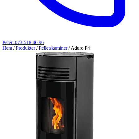
Peter: 073-518 46 96
Hem
/
Produkter
/
Pelletskaminer
/
Aduro P4