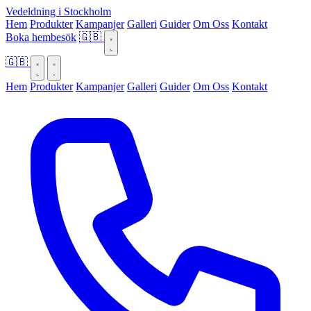
Vedeldning i Stockholm
Hem
Produkter
Kampanjer
Galleri
Guider
Om Oss
Kontakt
Boka hembesök
🇬🇧
🇬🇧
Hem
Produkter
Kampanjer
Galleri
Guider
Om Oss
Kontakt