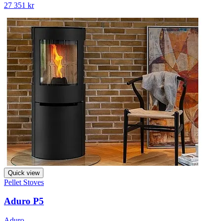
27 351 kr
Quick view
Pellet Stoves
Aduro P5
Aduro