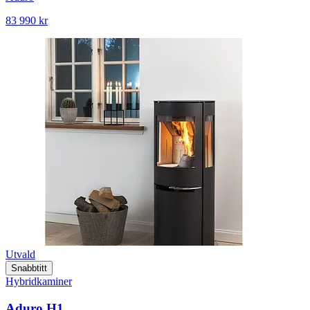
83 990 kr
Utvald
Snabbtitt
Hybridkaminer
Aduro H1