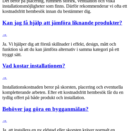
Det beror på placering, rummets storlek, ventilation och vilka
installationsmöjligheter som finns. Därför rekommenderar vi ofta ett
kostnadsfritt hembesök innan du bestämmer dig.
Kan jag få hjälp att jämföra liknande produkter?
→
Ja. Vi hjälper dig att förstå skillnader i effekt, design, mått och
funktion så att du kan jämföra alternativ i samma kategori på ett
tryggt sätt.
Vad kostar installationen?
→
Installationskostnaden beror på skorsten, placering och eventuella
kompletterande arbeten. Efter ett kostnadsfritt hembesök får du en
tydlig offert på både produkt och installation.
Behöver jag göra en bygganmälan?
→
Ja, att installera en ny eldstad eller skorsten kräver normalt en