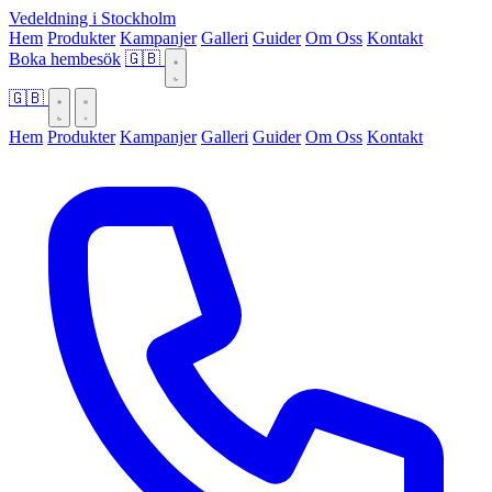
Vedeldning i Stockholm
Hem
Produkter
Kampanjer
Galleri
Guider
Om Oss
Kontakt
Boka hembesök
🇬🇧
🇬🇧
Hem
Produkter
Kampanjer
Galleri
Guider
Om Oss
Kontakt