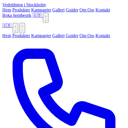
Vedeldning i Stockholm
Hem
Produkter
Kampanjer
Galleri
Guider
Om Oss
Kontakt
Boka hembesök
🇬🇧
🇬🇧
Hem
Produkter
Kampanjer
Galleri
Guider
Om Oss
Kontakt