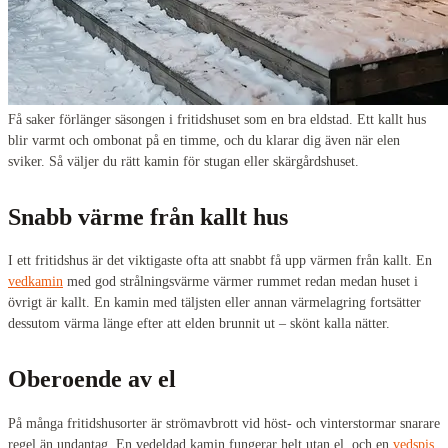
Få saker förlänger säsongen i fritidshuset som en bra eldstad. Ett kallt hus
blir varmt och ombonat på en timme, och du klarar dig även när elen
sviker. Så väljer du rätt kamin för stugan eller skärgårdshuset.
Snabb värme från kallt hus
I ett fritidshus är det viktigaste ofta att snabbt få upp värmen från kallt. En
vedkamin
med god strålningsvärme värmer rummet redan medan huset i
övrigt är kallt. En kamin med täljsten eller annan värmelagring fortsätter
dessutom värma länge efter att elden brunnit ut – skönt kalla nätter.
Oberoende av el
På många fritidshusorter är strömavbrott vid höst- och vinterstormar snarare
regel än undantag. En vedeldad kamin fungerar helt utan el, och en
vedspis