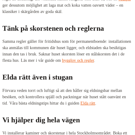
ger dessutom möjlighet att laga mat och koka vatten oavsett väder – en
klassiker i skärgården av goda skäl.
Tänk på skorstenen och reglerna
Samma regler gäller för fritidshus som för permanentboende: installationen
ska anmälas till kommunen där huset ligger, och eldstaden ska besiktigas
innan den tas i bruk. Saknar huset skorsten löser en stålskorsten det i de
flesta hus. Läs mer i vår guide om
bygglov och regler
.
Elda rätt även i stugan
Förvara veden torrt och luftigt så att den håller sig eldningsbar mellan
besöken, och kontrollera spjäll och packningar när huset stått oanvänt en
tid. Våra bästa eldningstips hittar du i guiden
Elda rätt
.
Vi hjälper dig hela vägen
Vi installerar kaminer och skorstenar i hela Stockholmsområdet. Boka ett