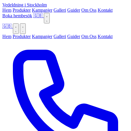
Vedeldning i Stockholm
Hem
Produkter
Kampanjer
Galleri
Guider
Om Oss
Kontakt
Boka hembesök
🇬🇧
🇬🇧
Hem
Produkter
Kampanjer
Galleri
Guider
Om Oss
Kontakt