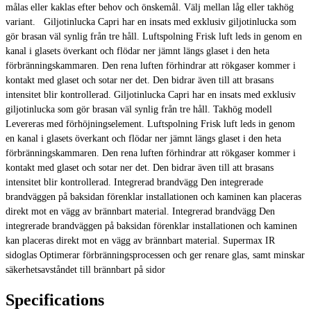
målas eller kaklas efter behov och önskemål. Välj mellan låg eller takhög
variant. Giljotinlucka Capri har en insats med exklusiv giljotinlucka som
gör brasan väl synlig från tre håll. Luftspolning Frisk luft leds in genom en
kanal i glasets överkant och flödar ner jämnt längs glaset i den heta
förbränningskammaren. Den rena luften förhindrar att rökgaser kommer i
kontakt med glaset och sotar ner det. Den bidrar även till att brasans
intensitet blir kontrollerad. Giljotinlucka Capri har en insats med exklusiv
giljotinlucka som gör brasan väl synlig från tre håll. Takhög modell
Levereras med förhöjningselement. Luftspolning Frisk luft leds in genom
en kanal i glasets överkant och flödar ner jämnt längs glaset i den heta
förbränningskammaren. Den rena luften förhindrar att rökgaser kommer i
kontakt med glaset och sotar ner det. Den bidrar även till att brasans
intensitet blir kontrollerad. Integrerad brandvägg Den integrerade
brandväggen på baksidan förenklar installationen och kaminen kan placeras
direkt mot en vägg av brännbart material. Integrerad brandvägg Den
integrerade brandväggen på baksidan förenklar installationen och kaminen
kan placeras direkt mot en vägg av brännbart material. Supermax IR
sidoglas Optimerar förbränningsprocessen och ger renare glas, samt minskar
säkerhetsavståndet till brännbart på sidor
Specifications