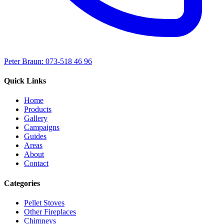
Peter Braun: 073-518 46 96
Quick Links
Home
Products
Gallery
Campaigns
Guides
Areas
About
Contact
Categories
Pellet Stoves
Other Fireplaces
Chimneys