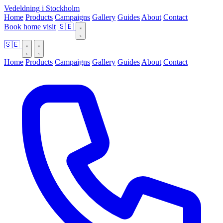
Vedeldning i Stockholm
Home
Products
Campaigns
Gallery
Guides
About
Contact
Book home visit
🇸🇪
🇸🇪
Home
Products
Campaigns
Gallery
Guides
About
Contact