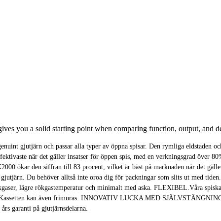
es you a solid starting point when comparing function, output, and des
nuint gjutjärn och passar alla typer av öppna spisar. Den rymliga eldstaden och
s effektivaste när det gäller insatser för öppen spis, med en verkningsgra
K2000 ökar den siffran till 83 procent, vilket är bäst på marknaden när det
rn mot gjutjärn. Du behöver alltså inte oroa dig för packningar som slits ut m
 rökgaser, lägre rökgastemperatur och minimalt med aska. FLEXIBEL.Våra spiskas
aller. Kassetten kan även frimuras. INNOVATIV LUCKA MED SJÄLVSTÄNGNING.Eld
rs garanti på gjutjärnsdelarna.