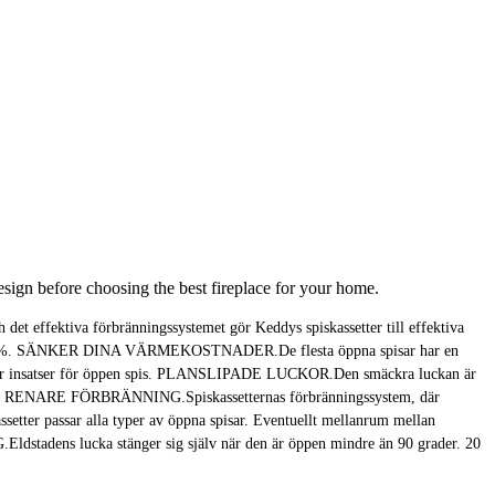
ign before choosing the best fireplace for your home.
 det effektiva förbränningssystemet gör Keddys spiskassetter till effektiva
d över 80%. SÄNKER DINA VÄRMEKOSTNADER.De flesta öppna spisar har en
 gäller insatser för öppen spis. PLANSLIPADE LUCKOR.Den smäckra luckan är
ed tiden. RENARE FÖRBRÄNNING.Spiskassetternas förbränningssystem, där
setter passar alla typer av öppna spisar. Eventuellt mellanrum mellan
stadens lucka stänger sig själv när den är öppen mindre än 90 grader. 20