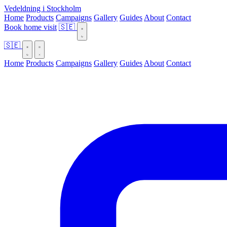
Vedeldning i Stockholm
Home
Products
Campaigns
Gallery
Guides
About
Contact
Book home visit
🇸🇪
🇸🇪
Home
Products
Campaigns
Gallery
Guides
About
Contact