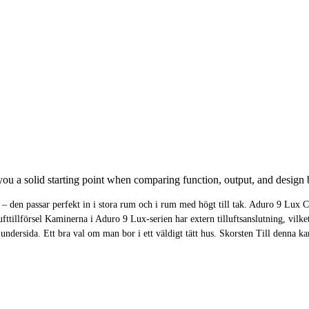
u a solid starting point when comparing function, output, and design b
en passar perfekt in i stora rum och i rum med högt till tak. Aduro 9 Lux C
tillförsel Kaminerna i Aduro 9 Lux-serien har extern tilluftsanslutning, vilket i
er undersida. Ett bra val om man bor i ett väldigt tätt hus. Skorsten Till 