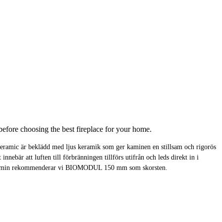
efore choosing the best fireplace for your home.
eramic är beklädd med ljus keramik som ger kaminen en stillsam och rigorös
nnebär att luften till förbränningen tillförs utifrån och leds direkt in i
denna kamin rekommenderar vi BIOMODUL 150 mm som skorsten.