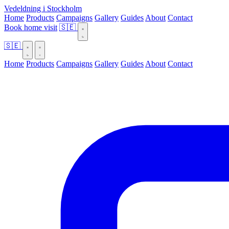
Vedeldning i Stockholm
Home
Products
Campaigns
Gallery
Guides
About
Contact
Book home visit
🇸🇪
🇸🇪
Home
Products
Campaigns
Gallery
Guides
About
Contact