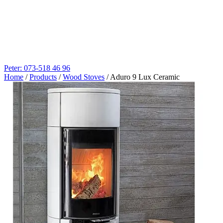
Peter: 073-518 46 96
Home
/
Products
/
Wood Stoves
/
Aduro 9 Lux Ceramic